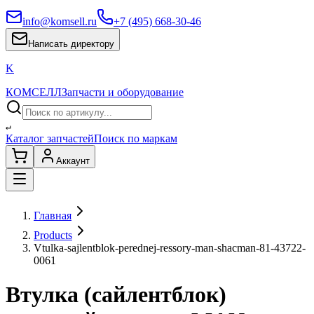
info@komsell.ru
+7 (495) 668-30-46
Написать директору
K
КОМСЕЛЛ
Запчасти и оборудование
↵
Каталог запчастей
Поиск по маркам
Аккаунт
Главная
Products
Vtulka-sajlentblok-perednej-ressory-man-shacman-81-43722-
0061
Втулка (сайлентблок)