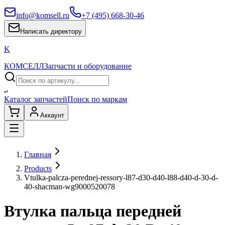
info@komsell.ru
+7 (495) 668-30-46
Написать директору
K
КОМСЕЛЛ
Запчасти и оборудование
↵
Каталог запчастей
Поиск по маркам
Аккаунт
Главная
Products
Vtulka-palcza-perednej-ressory-l87-d30-d40-l88-d40-d-30-d-
40-shacman-wg9000520078
Втулка пальца передней