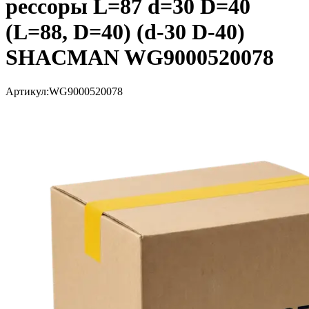
рессоры L=87 d=30 D=40
(L=88, D=40) (d-30 D-40)
SHACMAN WG9000520078
Артикул:
WG9000520078