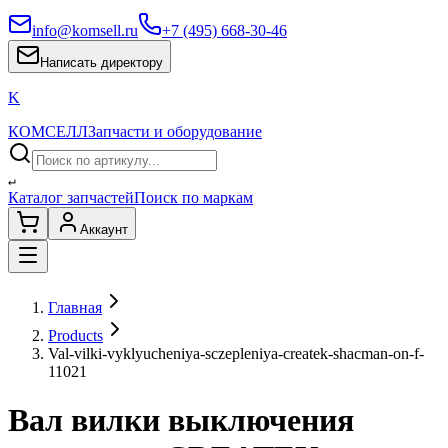
info@komsell.ru
+7 (495) 668-30-46
Написать директору
K
КОМСЕЛЛ
Запчасти и оборудование
↵
Каталог запчастей
Поиск по маркам
Аккаунт
Главная
Products
Val-vilki-vyklyucheniya-sczepleniya-createk-shacman-on-f-
11021
Вал вилки выключения