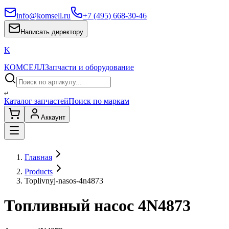
info@komsell.ru
+7 (495) 668-30-46
Написать директору
K
КОМСЕЛЛ
Запчасти и оборудование
↵
Каталог запчастей
Поиск по маркам
Аккаунт
Главная
Products
Toplivnyj-nasos-4n4873
Топливный насос 4N4873