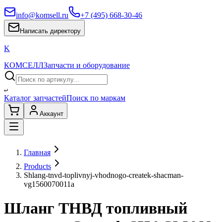
info@komsell.ru
+7 (495) 668-30-46
Написать директору
K
КОМСЕЛЛ
Запчасти и оборудование
↵
Каталог запчастей
Поиск по маркам
Аккаунт
Главная
Products
Shlang-tnvd-toplivnyj-vhodnogo-createk-shacman-
vg1560070011a
Шланг ТНВД топливный