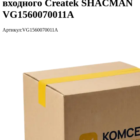
входного Createk SHACMAN
VG1560070011A
Артикул:
VG1560070011A