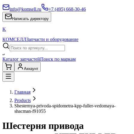
info@komsell.ru
+7 (495) 668-30-46
Написать директору
K
КОМСЕЛЛ
Запчасти и оборудование
↵
Каталог запчастей
Поиск по маркам
Аккаунт
Главная
Products
Shesternya-privoda-spidometra-kpp-fuller-vedomaya-
shacman-f91055
Шестерня привода