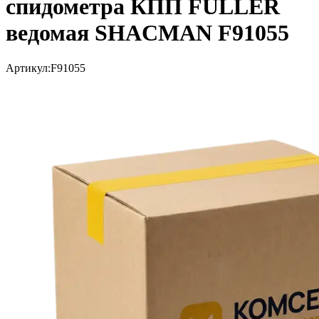
спидометра КПП FULLER
ведомая SHACMAN F91055
Артикул:
F91055