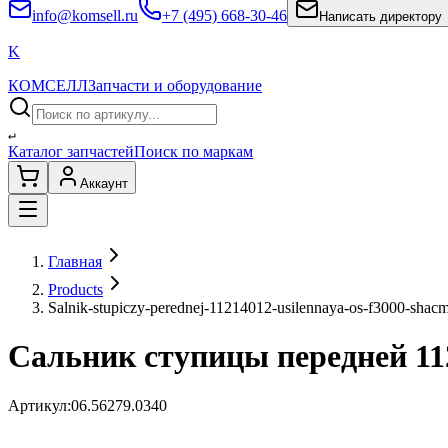
info@komsell.ru
+7 (495) 668-30-46
Написать директору
K
КОМСЕЛЛ
Запчасти и оборудование
↵
Каталог запчастей
Поиск по маркам
Аккаунт
Главная
Products
Salnik-stupiczy-perednej-11214012-usilennaya-os-f3000-sha
Сальник ступицы передней 11
Артикул:
06.56279.0340