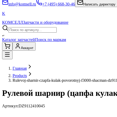
info@komsell.ru
+7 (495) 668-30-46
Написать директору
K
КОМСЕЛЛ
Запчасти и оборудование
↵
Каталог запчастей
Поиск по маркам
Аккаунт
Главная
Products
Rulevoj-sharnir-czapfa-kulak-povorotnyj-f3000-shacman-dz9
Рулевой шарнир (цапфа кула
Артикул:
DZ9112410045