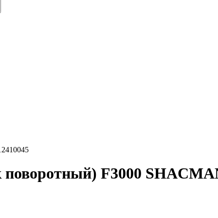
112410045
к поворотный) F3000 SHACMA