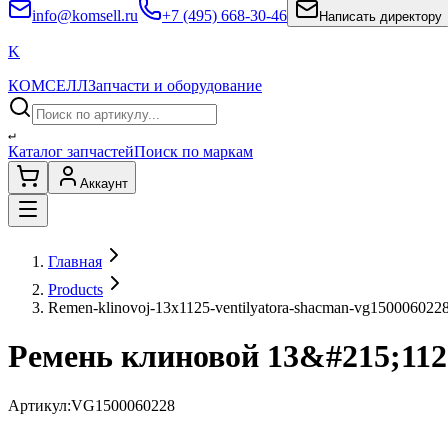
info@komsell.ru
+7 (495) 668-30-46
Написать директору
K
КОМСЕЛЛ
Запчасти и оборудование
↵
Каталог запчастей
Поиск по маркам
Аккаунт
Главная
Products
Remen-klinovoj-13x1125-ventilyatora-shacman-vg150006022
Ремень клиновой 13&#215;1
Артикул:
VG1500060228