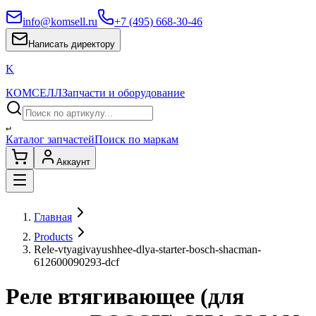
info@komsell.ru
+7 (495) 668-30-46
Написать директору
K
КОМСЕЛЛ
Запчасти и оборудование
↵
Каталог запчастей
Поиск по маркам
Аккаунт
Главная
Products
Rele-vtyagivayushhee-dlya-starter-bosch-shacman-
612600090293-dcf
Реле втягивающее (для