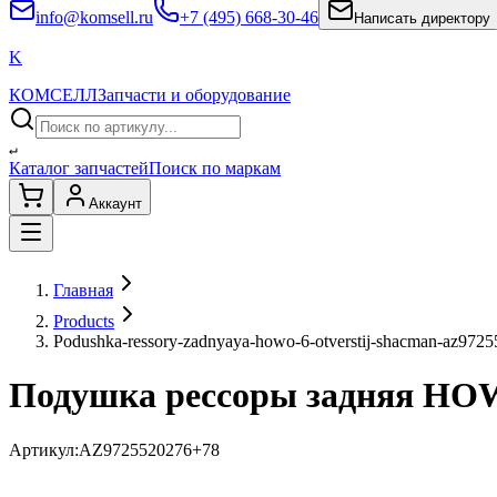
info@komsell.ru
+7 (495) 668-30-46
Написать директору
K
КОМСЕЛЛ
Запчасти и оборудование
↵
Каталог запчастей
Поиск по маркам
Аккаунт
Главная
Products
Podushka-ressory-zadnyaya-howo-6-otverstij-shacman-az972
Подушка рессоры задняя HO
Артикул:
AZ9725520276+78