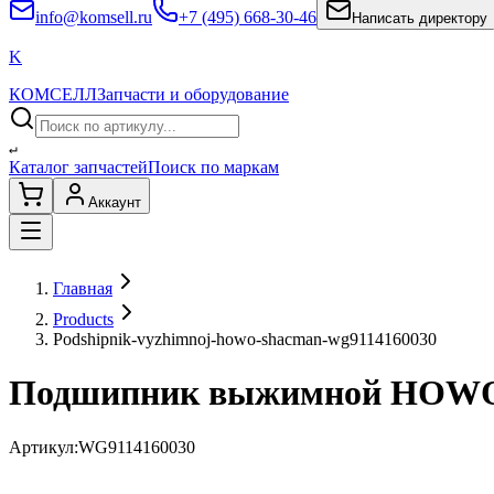
info@komsell.ru
+7 (495) 668-30-46
Написать директору
K
КОМСЕЛЛ
Запчасти и оборудование
↵
Каталог запчастей
Поиск по маркам
Аккаунт
Главная
Products
Podshipnik-vyzhimnoj-howo-shacman-wg9114160030
Подшипник выжимной HOW
Артикул:
WG9114160030