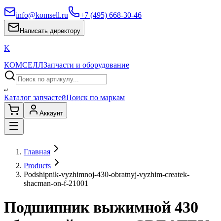
info@komsell.ru
+7 (495) 668-30-46
Написать директору
K
КОМСЕЛЛ
Запчасти и оборудование
↵
Каталог запчастей
Поиск по маркам
Аккаунт
Главная
Products
Podshipnik-vyzhimnoj-430-obratnyj-vyzhim-createk-
shacman-on-f-21001
Подшипник выжимной 430