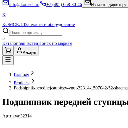
info@komsell.ru
+7 (495) 668-30-46
Написать директору
K
КОМСЕЛЛ
Запчасти и оборудование
↵
Каталог запчастей
Поиск по маркам
Аккаунт
Главная
Products
Podshipnik-perednej-stupiczy-vnut-32314-1507042-52-shacm
Подшипник передней ступицы 
Артикул:
32314