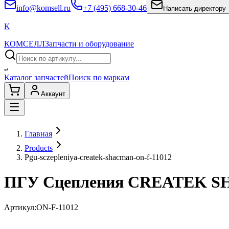
info@komsell.ru
+7 (495) 668-30-46
Написать директору
K
КОМСЕЛЛ
Запчасти и оборудование
↵
Каталог запчастей
Поиск по маркам
Аккаунт
Главная
Products
Pgu-sczepleniya-createk-shacman-on-f-11012
ПГУ Сцепления CREATEK S
Артикул:
ON-F-11012