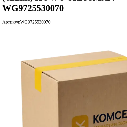
WG9725530070
Артикул:
WG9725530070