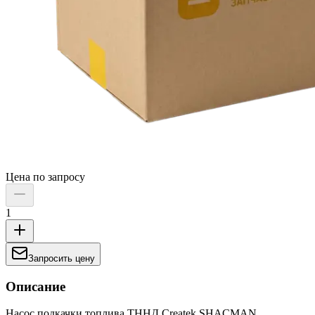
Цена по запросу
1
Запросить цену
Описание
Насос подкачки топлива ТННД Createk SHACMAN