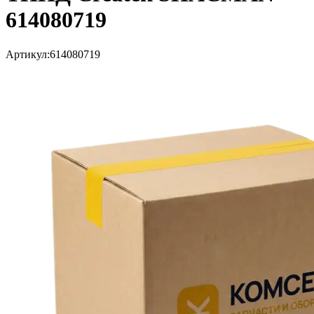
614080719
Артикул:
614080719