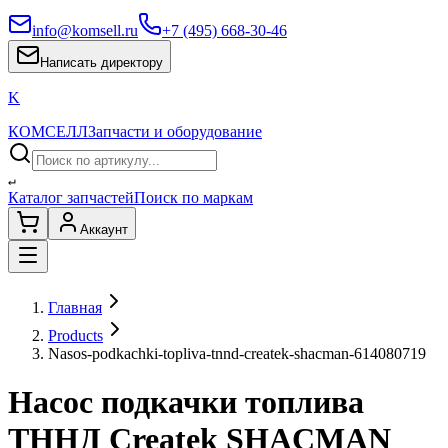
info@komsell.ru
+7 (495) 668-30-46
Написать директору
K
КОМСЕЛЛ
Запчасти и оборудование
↵
Каталог запчастей
Поиск по маркам
Аккаунт
Главная
Products
Nasos-podkachki-topliva-tnnd-createk-shacman-614080719
Насос подкачки топлива
ТННД Createk SHACMAN