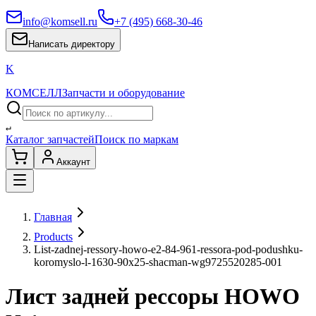
info@komsell.ru
+7 (495) 668-30-46
Написать директору
K
КОМСЕЛЛ
Запчасти и оборудование
↵
Каталог запчастей
Поиск по маркам
Аккаунт
Главная
Products
List-zadnej-ressory-howo-e2-84-961-ressora-pod-podushku-
koromyslo-l-1630-90x25-shacman-wg9725520285-001
Лист задней рессоры HOWO