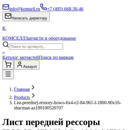
info@komsell.ru
+7 (495) 668-30-46
Написать директору
K
КОМСЕЛЛ
Запчасти и оборудование
↵
Каталог запчастей
Поиск по маркам
Аккаунт
Главная
Products
List-perednej-ressory-howo-6x4-e2-84-961-l-1800-90x16-
shacman-az199100520707
Лист передней рессоры