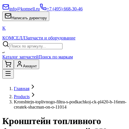
info@komsell.ru
+7 (495) 668-30-46
Написать директору
K
КОМСЕЛЛ
Запчасти и оборудование
↵
Каталог запчастей
Поиск по маркам
Аккаунт
Главная
Products
Kronshtejn-toplivnogo-filtra-s-podkachkoj-ck-pl420-b-16mm-
createk-shacman-on-o-11014
Кронштейн топливного