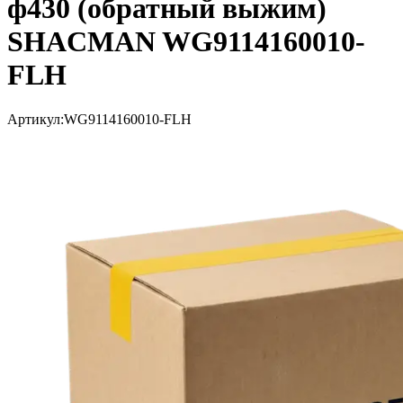
ф430 (обратный выжим)
SHACMAN WG9114160010-
FLH
Артикул:
WG9114160010-FLH