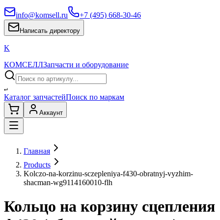
info@komsell.ru
+7 (495) 668-30-46
Написать директору
K
КОМСЕЛЛ
Запчасти и оборудование
↵
Каталог запчастей
Поиск по маркам
Аккаунт
Главная
Products
Kolczo-na-korzinu-sczepleniya-f430-obratnyj-vyzhim-
shacman-wg9114160010-flh
Кольцо на корзину сцепления