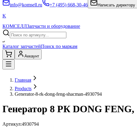
info@komsell.ru
+7 (495) 668-30-46
Написать директору
K
КОМСЕЛЛ
Запчасти и оборудование
↵
Каталог запчастей
Поиск по маркам
Аккаунт
Главная
Products
Generator-8-rk-dong-feng-shacman-4930794
Генератор 8 РК DONG FENG
Артикул:
4930794