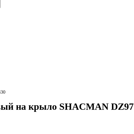
330
евый на крыло SHACMAN DZ97