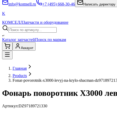
info@komsell.ru
+7 (495) 668-30-46
Написать директору
K
КОМСЕЛЛ
Запчасти и оборудование
↵
Каталог запчастей
Поиск по маркам
Аккаунт
Главная
Products
Fonar-povorotnik-x3000-levyj-na-krylo-shacman-dz97189721
Фонарь поворотник X3000 л
Артикул:
DZ97189721330