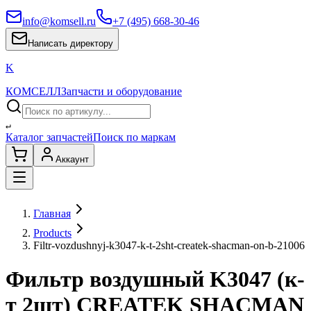
info@komsell.ru
+7 (495) 668-30-46
Написать директору
K
КОМСЕЛЛ
Запчасти и оборудование
↵
Каталог запчастей
Поиск по маркам
Аккаунт
Главная
Products
Filtr-vozdushnyj-k3047-k-t-2sht-createk-shacman-on-b-21006
Фильтр воздушный K3047 (к-
т 2шт) CREATEK SHACMAN