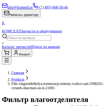
info@komsell.ru
+7 (495) 668-30-46
Написать директору
K
КОМСЕЛЛ
Запчасти и оборудование
↵
Каталог запчастей
Поиск по маркам
Аккаунт
Главная
Products
Filtr-vlagootdelitelya-tormoznoj-sistemy-wabco-sad-3588201-
createk-shacman-on-b-21001
Фильтр влагоотделителя