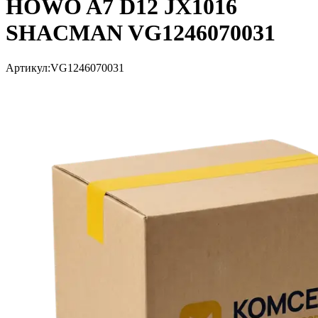
HOWO A7 D12 JX1016
SHACMAN VG1246070031
Артикул:
VG1246070031