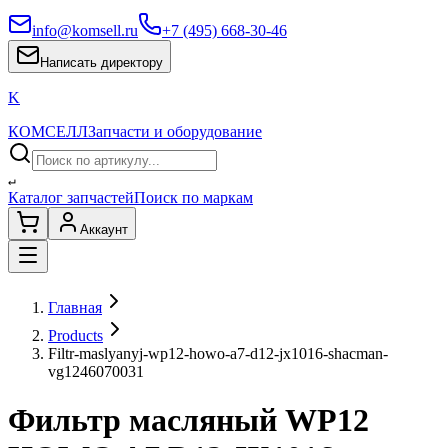
info@komsell.ru
+7 (495) 668-30-46
Написать директору
K
КОМСЕЛЛ
Запчасти и оборудование
↵
Каталог запчастей
Поиск по маркам
Аккаунт
Главная
Products
Filtr-maslyanyj-wp12-howo-a7-d12-jx1016-shacman-
vg1246070031
Фильтр масляный WP12