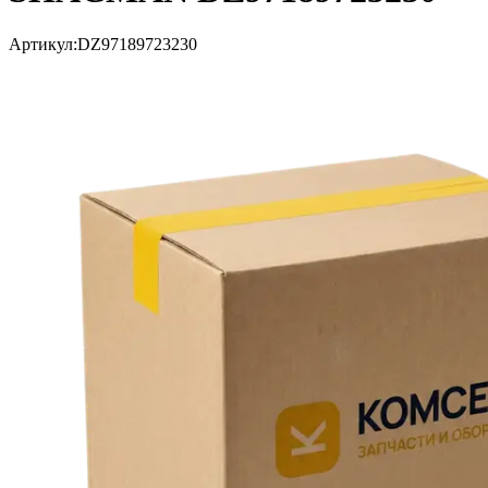
Артикул:
DZ97189723230