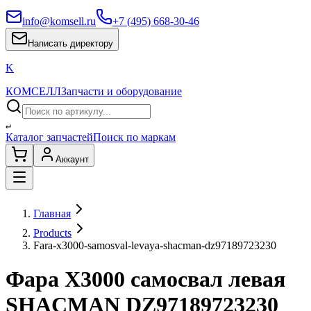
info@komsell.ru
+7 (495) 668-30-46
Написать директору
K
КОМСЕЛЛ
Запчасти и оборудование
↵
Каталог запчастей
Поиск по маркам
Аккаунт
Главная
Products
Fara-x3000-samosval-levaya-shacman-dz97189723230
Фара X3000 самосвал левая
SHACMAN DZ97189723230