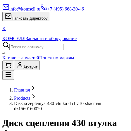
info@komsell.ru
+7 (495) 668-30-46
Написать директору
K
КОМСЕЛЛ
Запчасти и оборудование
↵
Каталог запчастей
Поиск по маркам
Аккаунт
Главная
Products
Disk-sczepleniya-430-vtulka-d51-z10-shacman-
dz1560160020
Диск сцепления 430 втулка