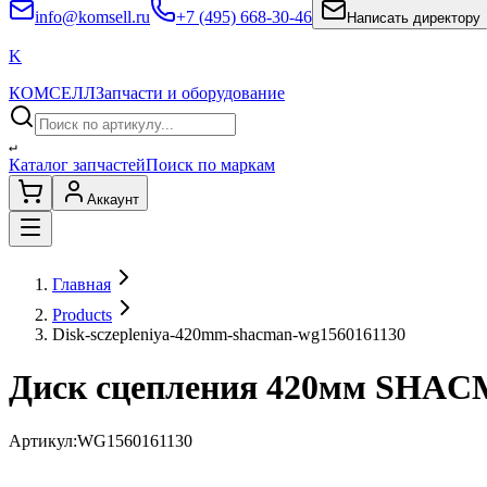
info@komsell.ru
+7 (495) 668-30-46
Написать директору
K
КОМСЕЛЛ
Запчасти и оборудование
↵
Каталог запчастей
Поиск по маркам
Аккаунт
Главная
Products
Disk-sczepleniya-420mm-shacman-wg1560161130
Диск сцепления 420мм SHA
Артикул:
WG1560161130