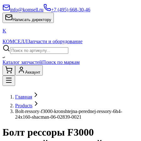
info@komsell.ru
+7 (495) 668-30-46
Написать директору
K
КОМСЕЛЛ
Запчасти и оборудование
↵
Каталог запчастей
Поиск по маркам
Аккаунт
Главная
Products
Bolt-ressory-f3000-kronshtejna-perednej-ressory-6h4-
24x160-shacman-06-02839-0021
Болт рессоры F3000