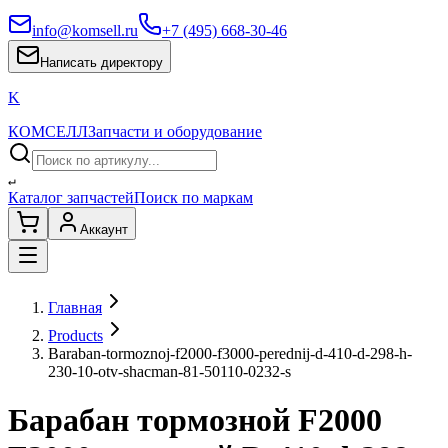
info@komsell.ru
+7 (495) 668-30-46
Написать директору
K
КОМСЕЛЛ
Запчасти и оборудование
↵
Каталог запчастей
Поиск по маркам
Аккаунт
Главная
Products
Baraban-tormoznoj-f2000-f3000-perednij-d-410-d-298-h-
230-10-otv-shacman-81-50110-0232-s
Барабан тормозной F2000